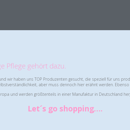
ge Pflege gehört dazu.
d wir haben uns TOP Produzenten gesucht, die speziell für uns produzi
elbstverständlichkeit, aber muss dennoch hier erähnt werden. Ebenso 
ropa und werden größtenteils in einer Manufaktur in Deutschland herg
Let´s go shopping….