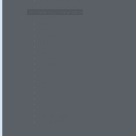
Fizziqs™ Produkte für Zuhause
éclat Parfums – Duftzwillinge
LifestyleBeauty Kosmetiklinie
Nahrungsergänzung
VitaFIT
Multi Kids
Pro Balance
Burn
Woman +
Man +
Krill Öl
Curcumin
OPC
MSM
Spirulina
Chlorella
ALOE VERA
Boost
Control
Digest
Fruits & Veggies
Vitamine & Co
ALOE VERA
Weisse Zähne Produkte für Zuhause