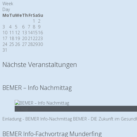
Week
Day
Mo
Tu
We
Th
Fr
Sa
Su
1
2
3
4
5
6
7
8
9
10
11
12
13
14
15
16
17
18
19
20
21
22
23
24
25
26
27
28
29
30
31
Nächste Veranstaltungen
BEMER – Info Nachmittag
16
Aug
Einladung - BEMER Info-Nachmittag BEMER - DIE Zukunft im Gesundh
BEMER Info-Fachvortrag Munderfing