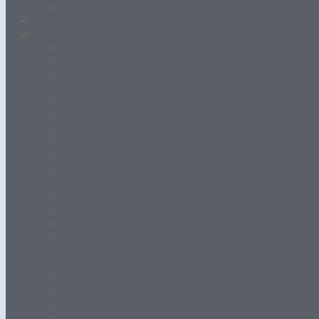
Strengthtape
Wir über uns
Termine
BEMER – Info Nachmittag
BEMER Info-Fachvortrag Munderfing
BEMER Info-Fachvortrag Steyr
„GSUND & SCHÖN SEIN“ Tag BURGKIRCHEN 19.9.17 Beaut
BEMER Info-Fachvortrag Burgkirchen 19.9.2017
BEMER Info-Fachvortrag Zell am Moos 20.9.2017
„GSUND SEIN“ Tag 23. September 2017
BEMER Fachvortrag Dr. Diermeier Salzburg 27.9.2017
BEMER Info-Fachvortrag MUNDERFING 4.10.2017
Energetikermesse Uttendorf 7.10.2017
Warum BLOCKCHAIN alles verändern wird – Munderfing B
„GSUND & SCHÖN SEIN“ Tag BURGKIRCHEN 12.10.17 Beau
BEMER Info-Fachvortrag Burgkirchen 12.10.2017
„GSUND SEIN“ Tag 13. Oktober 2017
Energetika Schlanders/Südtirol 20-22.10.2017
Gesundheitsmesse eXplore Mattsee 27.-29.10.2017
BEMER Brunch mit Fachvortrag Dr. Diermeier Salzburg 5
Energetika Burghausen 10.-12.11.2017
„GSUND & SCHÖN SEIN“ Tag BURGKIRCHEN 14.11.17 Beau
BEMER Info-Fachvortrag Burgkirchen 14.11.2017
Familienmesse/Gesund Leben Messe in Klagenfurt 17.-1