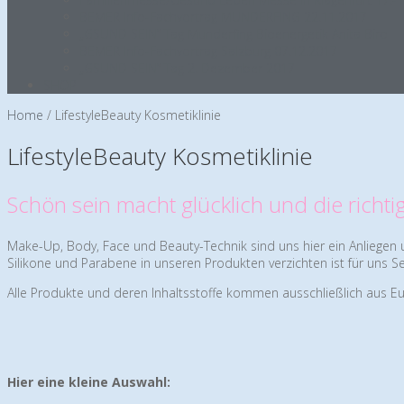
BEMER Info-Fachvortrag MUNDERFING 22.11.2017
„GSUND SEIN“ Tag Munderfing Bioenergetik Anita Biro
BEMER Info-Fachvortrag Salzburg 07.12.2017
„GSUND SEIN“ Tag 2. Dezember 2017
SHOP
Home
/
LifestyleBeauty Kosmetiklinie
LifestyleBeauty Kosmetiklinie
Schön sein macht glücklich und die richti
Make-Up, Body, Face und Beauty-Technik sind uns hier ein Anliegen un
Silikone und Parabene in unseren Produkten verzichten ist für uns S
Alle Produkte und deren Inhaltsstoffe kommen ausschließlich aus Eu
Hier eine kleine Auswahl: