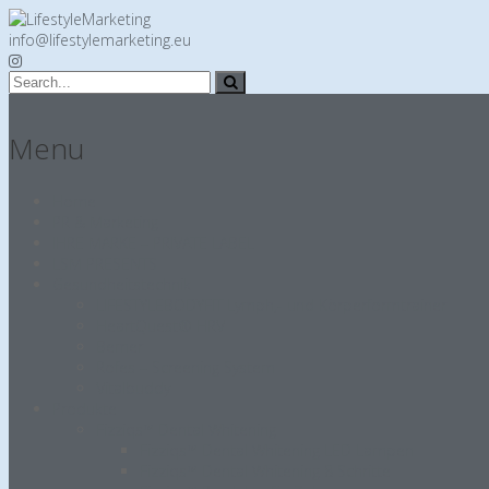
info@lifestylemarketing.eu
Menu
Home
PR & Marketing
IHRE MARKE – PRIVATE LABEL
LSM PRESENTS
Gesundheitstechnik
LIFESTYLEBODYFIT Lymph,- und Körperformtrainer
HeartQuest® HRV
Bemer
Rofes – Screening System
Vitalbuddy
Produkte
Fizziqs™ Dental Whitening
Fizziqs™ Dental Whitening LED Lampen
Fizziqs™ Dental Whitening 8 Schritte