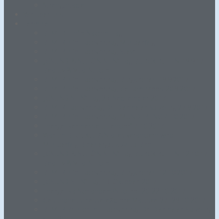
Strengthtape
Wir über uns
Termine
BEMER – Info Nachmittag
BEMER Info-Fachvortrag Munderfing
BEMER Info-Fachvortrag Steyr
„GSUND & SCHÖN SEIN“ Tag BURGKIRCHEN 19.9.17
Beauty & Vital Studio
BEMER Info-Fachvortrag Burgkirchen 19.9.2017
BEMER Info-Fachvortrag Zell am Moos 20.9.2017
„GSUND SEIN“ Tag 23. September 2017
BEMER Fachvortrag Dr. Diermeier Salzburg 27.9.2017
BEMER Info-Fachvortrag MUNDERFING 4.10.2017
Energetikermesse Uttendorf 7.10.2017
Warum BLOCKCHAIN alles verändern wird –
Munderfing Bioenergetik Anita Biro
„GSUND & SCHÖN SEIN“ Tag BURGKIRCHEN 12.10.17
Beauty & Vital Studio
BEMER Info-Fachvortrag Burgkirchen 12.10.2017
„GSUND SEIN“ Tag 13. Oktober 2017
Energetika Schlanders/Südtirol 20-22.10.2017
Gesundheitsmesse eXplore Mattsee 27.-29.10.2017
BEMER Brunch mit Fachvortrag Dr. Diermeier Salzburg
5.11.2017