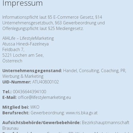
Impressum
Informationspflicht laut §5 E-Commerce Gesetz, §14
Unternehmensgesetzbuch, §63 Gewerbeordnung und
Offenlegungspflicht laut §25 Mediengesetz.
All4Life – LifestyleMarketing
Atussa Hinedi-Fazelneya
Feldbach 7,
5221 Lochen am See,
Österreich
Unternehmensgegenstand:
Handel, Consulting, Coaching, PR,
Werbung & Marketing
UID-Nummer:
ATU40800102
Tel.:
00436644394100
E-Mail:
office@lifestylemarketing.eu
Mitglied bei:
WKO
Berufsrecht:
Gewerbeordnung: www.ris.bka.gv.at
Aufsichtsbehörde/Gewerbebehörde:
Bezirkshauptmannschaft
Braunau