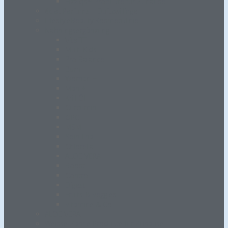
Fizziqs™ Produkte für Zuhause
éclat Parfums – Duftzwillinge
LifestyleBeauty Kosmetiklinie
Nahrungsergänzung
VitaFIT
Multi Kids
Pro Balance
Burn
Woman +
Man +
Krill Öl
Curcumin
OPC
MSM
Spirulina
Chlorella
ALOE VERA
Boost
Control
Digest
Fruits & Veggies
Vitamine & Co
ALOE VERA
Weisse Zähne Produkte für Zuhause