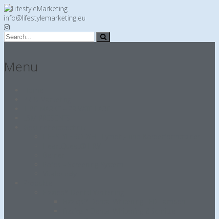
info@lifestylemarketing.eu
Menu
Home
PR & Marketing
IHRE MARKE – PRIVATE LABEL
LSM PRESENTS
Gesundheitstechnik
LIFESTYLEBODYFIT Lymph,- und Körperformtrainer
HeartQuest® HRV
Bemer
Rofes – Screening System
Vitalbuddy
Produkte
Fizziqs™ Dental Whitening
Fizziqs™ Dental Whitening LED Lampen
Fizziqs™ Dental Whitening 8 Schritte