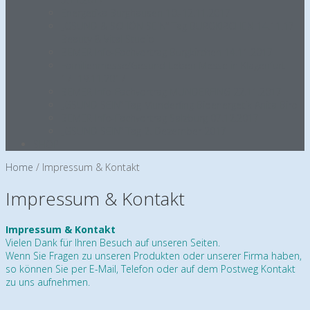
Energetika Burghausen 10.-12.11.2017
„GSUND & SCHÖN SEIN“ Tag BURGKIRCHEN 14.11.17
Beauty & Vital Studio
BEMER Info-Fachvortrag Burgkirchen 14.11.2017
Familienmesse/Gesund Leben Messe in Klagenfurt
17.-19.11.2017
BEMER Info-Fachvortrag MUNDERFING 22.11.2017
„GSUND SEIN“ Tag Munderfing Bioenergetik Anita Biro
BEMER Info-Fachvortrag Salzburg 07.12.2017
„GSUND SEIN“ Tag 2. Dezember 2017
SHOP
Home
/
Impressum & Kontakt
Impressum & Kontakt
Impressum & Kontakt
Vielen Dank für Ihren Besuch auf unseren Seiten.
Wenn Sie Fragen zu unseren Produkten oder unserer Firma haben,
so können Sie per E-Mail, Telefon oder auf dem Postweg Kontakt
zu uns aufnehmen.